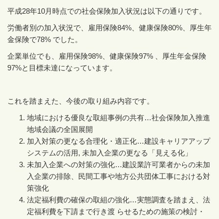
平成
28
年
10
月時点での社会保険加入状況は以下の通りです。
労働者別の加入状況で、雇用保険
84%
、健康保険
80%
、厚生年
金保険で
78%
でした。
企業単位でも、雇用保険
98%
、健康保険
97%
、厚生年金保険
97%
と目標未達になっています。
これを踏まえた、今後の取り組み内容です。
地域における優良な取組事例の共有
…
社会保険加入推進
地域会議の全国展開
加入対策の更なる合理化・適正化
…
建設キャリアアップ
システムの活用
,
未加入企業の更なる「見える化」
未加入企業への対策の強化
…
建設業許可業者からの未加
入企業の排除、民間工事や地方公共団体工事における対
策強化
法定福利費の確保の取組の強化
…
実態調査を踏まえ、法
定福利費を下請まで行き渡 らせるための施策の検討・