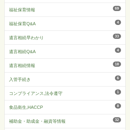
69
福祉保育情報
4
福祉保育Q&A
33
遺言相続早わかり
4
遺言相続Q&A
18
遺言相続情報
6
入管手続き
1
コンプライアンス,法令遵守
8
食品衛生,HACCP
32
補助金・助成金・融資等情報