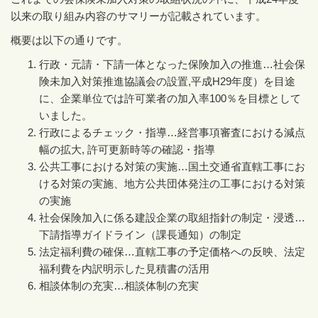
以来の取り組み内容のサマリーが記載されています。
概要は以下の通りです。
行政・元請・下請一体となった保険加入の推進
…
社会保
険未加入対策推進協議会の設置
,
平成
H29
年度）を目途
に、企業単位では許可業者の加入率
100
％を目標として
いました。
行政によるチェック・指導
…
経営事項審査における減点
幅の拡大
,
許可更新時等の確認・指導
公共工事における対策の実施
…
国土交通省直轄工事にお
ける対策の実施、地方公共団体発注の工事における対策
の実施
社会保険加入に係る建設企業の取組指針の制定・浸透
…
下請指導ガイドライン（課長通知）の制定
法定福利費の確保
…
直轄工事の予定価格への反映、法定
福利費を内訳明示した見積書の活用
相談体制の充実
…
相談体制の充実