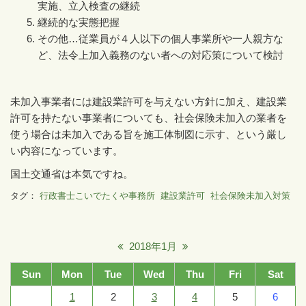
実施、立入検査の継続
継続的な実態把握
その他
…
従業員が４人以下の個人事業所や一人親方な
ど、法令上加入義務のない者への対応策について検討
未加入事業者には建設業許可を与えない方針に加え、建設業
許可を持たない事業者についても、社会保険未加入の業者を
使う場合は未加入である旨を施工体制図に示す、という厳し
い内容になっています。
国土交通省は本気ですね。
タグ：
行政書士こいでたくや事務所
建設業許可
社会保険未加入対策
2018年1月
Sun
Mon
Tue
Wed
Thu
Fri
Sat
1
2
3
4
5
6