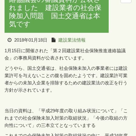
れました 建設業者の社会保
険加入問題 国土交通省は本
気です
2018年01月18日
建設業法情報
1
月
15
日に開催された「第２回建設業社会保険推進連絡協議
会」の事務局資料が公表されています。
どうやら、国土交通省は、社会保険未加入の事業者には建設
業許可を与えないことの腹を固めたようです。建設業許可業
者からの未加入企業を排除するための建設業法の改正を行う
方針が示されています。
当日の資料は、「平成
29
年度の取り組み状況について」「こ
れまでの社会保険未加入対策の取組状況」「今後の取組の方
向性について」の三本立てとなっていまする
これまでの会保険未加入対策の取組状況の中に、平成
24
年度