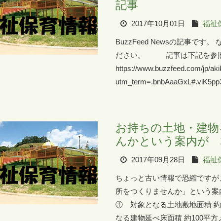
記事
2017年10月01日
福祉
BuzzFeed Newsの記事で
ださい。 記事は下記を
https://www.buzzfeed.com/jp/ak
utm_term=.bnbAaaGxL#.viK5pp
お持ちの土地・建物
んかという案内が 
2017年09月28日
福祉
ちょっと古い情報で恐縮ですが
所をつくりませんか」という案
① 対象となる土地敷地面積 約
なる建物延べ床面積 約100平方