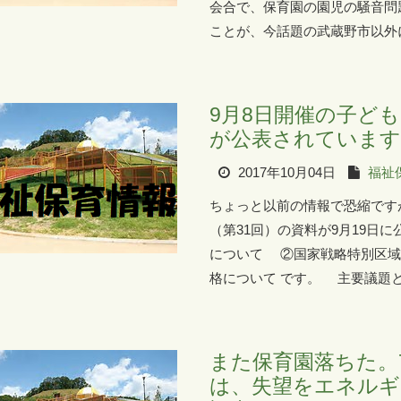
会合で、保育園の園児の騒音問
ことが、今話題の武蔵野市以外に
9月8日開催の子ど
が公表されています
2017年10月04日
福祉
ちょっと以前の情報で恐縮です
（第31回）の資料が9月19日
について ②国家戦略特別区域
格について です。 主要議題と
また保育園落ちた。
は、失望をエネルギーに