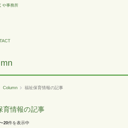
くや事務所
TACT
umn
Column
福祉保育情報の記事
保育情報の記事
〜
20
件を表示中