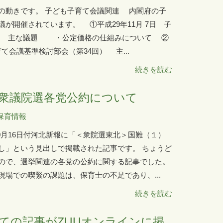
の動きです。 子ども子育て会議関連 内閣府の子
が開催されています。 ①平成29年11月 7日 子
） 主な議題 ・公定価格の仕組みについて ②
育て会議基準検討部会（第34回） 主...
続きを読む
衆議院選各党公約について
保育情報
0月16日付河北新報に「＜衆院選東北＞国難（１）
し」という見出しで掲載された記事です。 ちょうど
ので、選挙関連の各党の公約に関する記事でした。
場での喫緊の課題は、保育士の不足であり、...
続きを読む
ての記事がZUUオンラインに掲