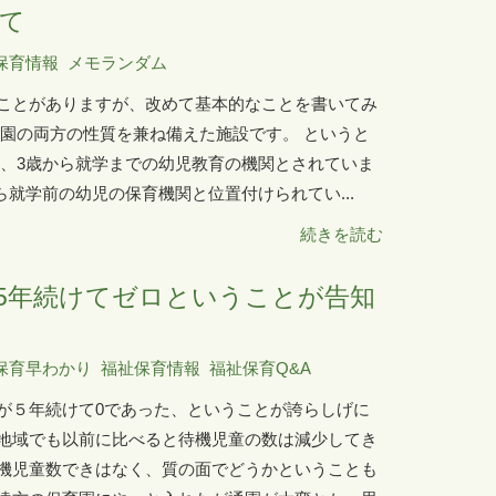
て
保育情報
メモランダム
ことがありますが、改めて基本的なことを書いてみ
育園の両方の性質を兼ね備えた施設です。 というと
は、3歳から就学までの幼児教育の機関とされていま
ら就学前の幼児の保育機関と位置付けられてい...
続きを読む
5年続けてゼロということが告知
保育早わかり
福祉保育情報
福祉保育Q&A
が５年続けて0であった、ということが誇らしげに
地域でも以前に比べると待機児童の数は減少してき
機児童数できはなく、質の面でどうかということも