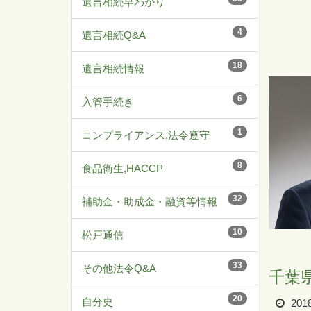
遺言相続早わかり
4
遺言相続Q&A
18
遺言相続情報
6
入管手続き
1
コンプライアンス,法令遵守
8
食品衛生,HACCP
32
補助金・助成金・融資等情報
10
松戸通信
33
その他法令Q&A
千葉
20
自分史
201