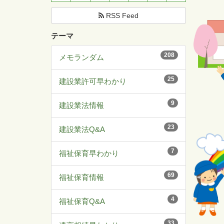
RSS Feed
テーマ
208
メモランダム
25
建設業許可早わかり
9
建設業法情報
23
建設業法Q&A
7
福祉保育早わかり
69
福祉保育情報
4
福祉保育Q&A
33