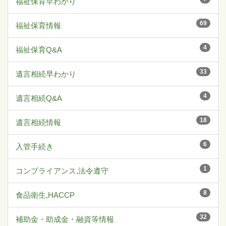
福祉保育早わかり
69
福祉保育情報
4
福祉保育Q&A
33
遺言相続早わかり
4
遺言相続Q&A
18
遺言相続情報
6
入管手続き
1
コンプライアンス,法令遵守
8
食品衛生,HACCP
32
補助金・助成金・融資等情報