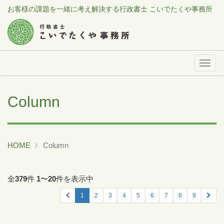
お客様の課題を一緒に考え解決する行政書士 こいでたくや事務所
メ
ニ
ュ
Column
ー
HOME
Column
全
379
件
1
〜
20
件を表示中
1
2
3
4
5
6
7
8
9