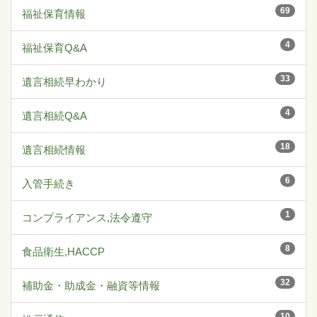
69
福祉保育情報
4
福祉保育Q&A
33
遺言相続早わかり
4
遺言相続Q&A
18
遺言相続情報
6
入管手続き
1
コンプライアンス,法令遵守
8
食品衛生,HACCP
32
補助金・助成金・融資等情報
10