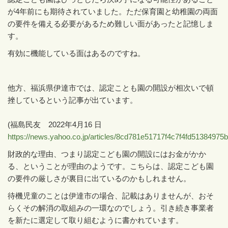
が
4
年前にも期待されていました。ただ保育園と幼稚園の両面
の要件を備える必要があるため難しい面があったと記憶しま
す。
有効に機能している面はあるのですね。
他方、福浜県伊達市では、認定ことも園の開設が相次いで頓
挫しているという記事が出ています。
(
福島民友
2022
年
4
月
16
日
https://news.yahoo.co.jp/articles/8cd781e51717f4c7f4fd5138497
財政的な理由、つまり認定こども園の開設にはお金がかか
る、ということが理由のようです。こちらは、認定こども園
の要件の厳しさが裏目に出ているのかもしれません。
待機児童のことは伊達市の場合、記載はありませんが、おそ
らくその解消の取組みの一環なのでしょう。引き続き事業者
を新たに選定して取り組むように書かれています。