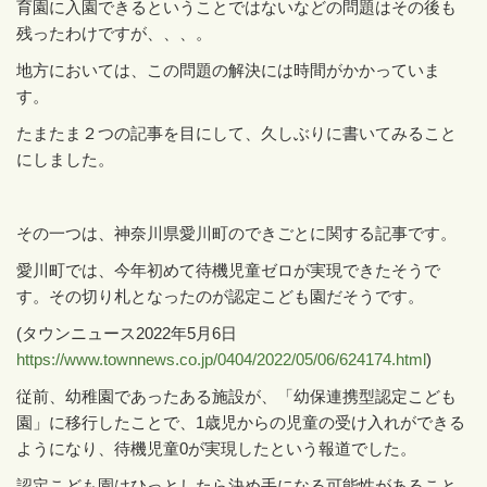
育園に入園できるということではないなどの問題はその後も
残ったわけですが、、、。
地方においては、この問題の解決には時間がかかっていま
す。
たまたま２つの記事を目にして、久しぶりに書いてみること
にしました。
その一つは、神奈川県愛川町のできごとに関する記事です。
愛川町では、今年初めて待機児童ゼロが実現できたそうで
す。その切り札となったのが認定こども園だそうです。
(
タウンニュース
2022
年
5
月
6
日
https://www.townnews.co.jp/0404/2022/05/06/624174.html
)
従前、幼稚園であったある施設が、「幼保連携型認定こども
園」に移行したことで、
1
歳児からの児童の受け入れができる
ようになり、待機児童
0
が実現したという報道でした。
認定こども園はひっとしたら決め手になる可能性があること