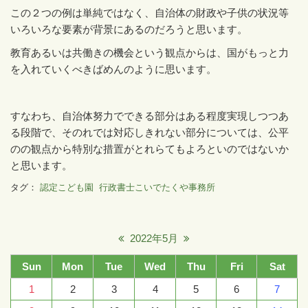
この２つの例は単純ではなく、自治体の財政や子供の状況等
いろいろな要素が背景にあるのだろうと思います。
教育あるいは共働きの機会という観点からは、国がもっと力
を入れていくべきばめんのように思います。
すなわち、自治体努力でできる部分はある程度実現しつつあ
る段階で、そのれでは対応しきれない部分については、公平
のの観点から特別な措置がとれらてもよろといのではないか
と思います。
タグ：
認定こども園
行政書士こいでたくや事務所
2022年5月
Sun
Mon
Tue
Wed
Thu
Fri
Sat
1
2
3
4
5
6
7