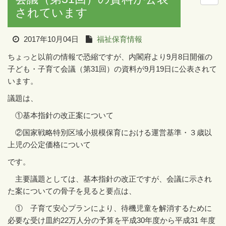
されています
2017年10月04日
福祉保育情報
ちょっと以前の情報で恐縮ですが、内閣府より
9
月
8
日開催の
子ども・子育て会議（第
31
回）の資料が
9
月
19
日に公表されて
います。
議題は、
①基本指針の改正案について
②国家戦略特別区域小規模保育における運営基準・３歳以
上児の公定価格について
です。
主要議題としては、基本指針の改正ですが、会議に示され
た案についての骨子を見ると要点は、
① 子育て安心プランにより、待機児童を解消するために
必要な受け皿約
22
万人分の予算を平成
30
年度から平成
31
年度