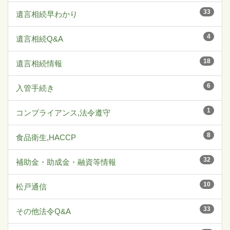
33
遺言相続早わかり
4
遺言相続Q&A
18
遺言相続情報
6
入管手続き
1
コンプライアンス,法令遵守
8
食品衛生,HACCP
32
補助金・助成金・融資等情報
10
松戸通信
33
その他法令Q&A