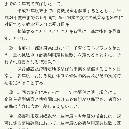
までの２年間で確保した上で、
平成
32
年度末までに待機児童を解消するとともに、平
成
34
年度末までの５年間で
25
～
44
歳の女性の就業率を
80
％に
対応できる約
32
万人分の受け皿を
整備することとされたことを背景に、基本指針を見直
すこととし、
② 市町村・都道府県において、子育て安心プランを踏ま
え、量の見込み（必要利用定員総数）を定めるとともに、そ
れぞれ必要となる特定教育・
保育施設及び特定地域型保育事業を整備することを目
指し、各年度における提供体制の確保の内容及びその実施時
期を定めることする。
③ 計画の策定にあたって、一定の要件に適う場合には、
企業主導型保育と幼稚園における各種預かり保育も、保育の
確保の内容に含めて差し支えないこと。
④ 必要利用定員総数が、翌年度＞今年度の場合には、認
可に係る需給調整において、翌年度の必要利用定員総数に基