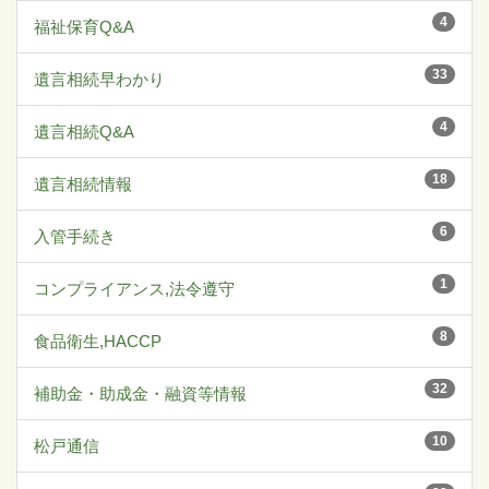
4
福祉保育Q&A
33
遺言相続早わかり
4
遺言相続Q&A
18
遺言相続情報
6
入管手続き
1
コンプライアンス,法令遵守
8
食品衛生,HACCP
32
補助金・助成金・融資等情報
10
松戸通信