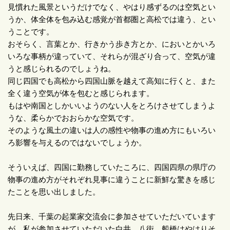
見慣れた風景というだけでなく、やはり感ずるのは空気とい
うか、体全体を包み込む感覚が首都圏と高松では違う、とい
うことです。
おそらく、言葉とか、行きかう歩き方とか、においとかいろ
いろな事柄が違っていて、それらが混ざり合って、空気が違
うと感じられるのでしょうね。
同じ四国でも高松から四国山脈を越えて高知に行くと、また
全く違う空気が体を包むと感じられます。
もはや南国としかいいようのない人をとろけさせてしまうよ
うな、柔らかでおおらかな空気です。
そのような風土の違いは人の感性や物事の進め方にもいろい
ろ影響を与えるのではないでしょうか。
そういえば、四国に勤務していたころに、四国四県の県庁の
物事の進め方がそれぞれ見事に違うことに新鮮な驚きを感じ
たことを思い出しました。
先日来、千葉の起業家交流会に参加させていただいています
が、私が参加させていただいた白井、八街、船橋はやはりそ