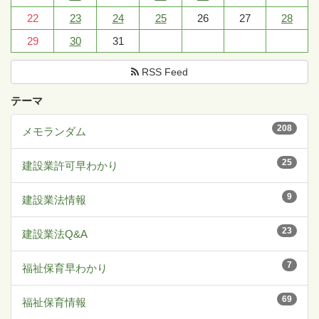
22
23
24
25
26
27
28
29
30
31
RSS Feed
テーマ
208
メモランダム
25
建設業許可早わかり
9
建設業法情報
23
建設業法Q&A
7
福祉保育早わかり
69
福祉保育情報