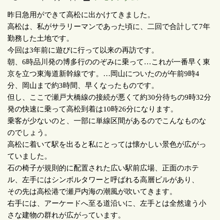
昨日急用ができて高松に出かけてきました。
高松は、私がサラリーマンであった頃に、二回で合計して
7
年
勤務した土地です。
今回は
3
年前に遊びに行って以来の再訪です。
朝、
6
時品川発の博多行ののぞみに乗って
…
これが一番早く東
京を立つ東海道新幹線です。
…
岡山についたのが午前
9
時
4
分、岡山まで約
3
時間、早くなったものです。
但し、ここで瀬戸大橋線の接続が悪くて約
30
分待ちの
9
時
32
分
発の快速に乗って高松到着は
10
時
26
分になります。
乗客が少ないのと、一部に単線区間があるのでこんなものな
のでしょう。
高松に着いて駅を出ると私にとっては懐かしい景色が広がっ
ていました。
石の椅子が規則的に配置された広い駅前広場、正面のホテ
ル、左手にはシンボルタワーと呼ばれる高層ビルがあり、
その先は高松港で瀬戸内海の潮風が吹いてきます。
右手には、アーケードへ至る道沿いに、左手とは全然違う小
さな建物の群れが広がっています。