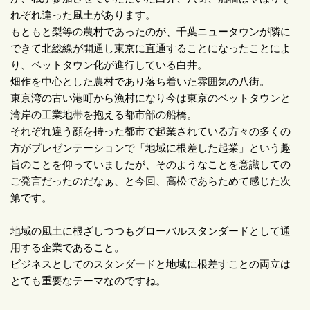
れぞれ違った風土があります。
もともと梨等の農村であったのが、千葉ニュータウンが隣に
できて北総線が開通し東京に直通することになったことによ
り、ベットタウン化が進行している白井。
畑作を中心とした農村であり落ち着いた雰囲気の八街。
東京湾の古い港町から漁村になり今は東京のベットタウンと
湾岸の工業地帯を抱える都市部の船橋。
それぞれ違う顔を持った都市で起業されている方々の多くの
方がプレゼンテーションで「地域に根差した起業」という趣
旨のことを仰っていましたが、そのようなことを意識しての
ご発言だったのだなぁ、と今回、高松であらためて感じた次
第です。
地域の風土に根ざしつつもグローバルスタンダードとして通
用する企業であること。
ビジネスとしてのスタンダードと地域に根差すことの両立は
とても重要なテーマなのですね。