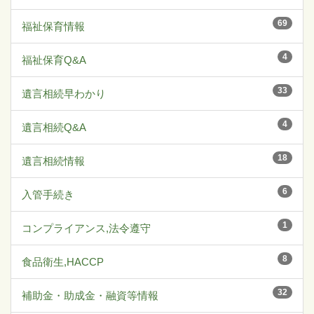
69
福祉保育情報
4
福祉保育Q&A
33
遺言相続早わかり
4
遺言相続Q&A
18
遺言相続情報
6
入管手続き
1
コンプライアンス,法令遵守
8
食品衛生,HACCP
32
補助金・助成金・融資等情報