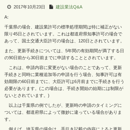
2017年10月23日
建設業法Q&A
A:
千葉県の場合、建設業許可の標準処理期間は特に補正がない
限り
45
日とされています。これは都道府県知事許可の場合で
あって、国土交通大臣許可の場合は、
120
日とされています。
また、更新手続きについては、
5
年間の有効期間が満了する日
の
90
日前から
30
日前までに申請することとされています。
これは、申請内容に変更がない場合のことであって、更新
手続きと同時に業種追加等の申請を行う場合、知事許可は有
効期限の
60
日前までに、大臣許可は
6
月前までに手続きを行う
必要があります。
(
この場合は、手続き開始の始期には制限が
ないとされています。
)
以上は千葉県の例でしたが、更新時の申請のタイミングに
ついては、都道府県によって微妙に違っている場合がありま
す。
例えば、埼玉県の場合は、手引き記載の内容によると更新