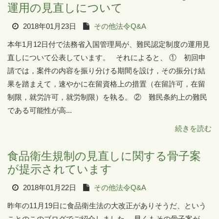
運用の見直しについて
2018年01月23日
その他法令Q&A
本年1月12日付で法務省入国管理局が、難民認定制度の運用見
直しについて公表しています。 それによると、 ① 初回申
請では，案件の内容を振り分ける期間を設け，その振分け結
果を踏まえて，速やかに在留資格上の措置（在留許可，在留
制限，就労許可，就労制限）を執る。 ② 難民条約上の難民
である可能性が高...
続きを読む
食品衛生規制の見直しに関する骨子案
が提示されています
2018年01月22日
その他法令Q&A
昨年の11月19日に食品衛生法の大改正がありそうだ、という
ことのこのブログでご紹介しました。 早くもその骨子案が、