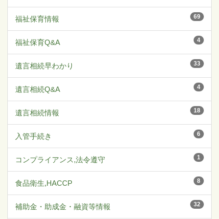
69
福祉保育情報
4
福祉保育Q&A
33
遺言相続早わかり
4
遺言相続Q&A
18
遺言相続情報
6
入管手続き
1
コンプライアンス,法令遵守
8
食品衛生,HACCP
32
補助金・助成金・融資等情報