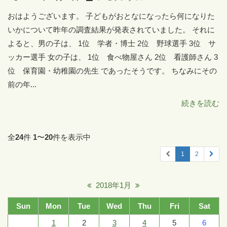
おはようございます。 子どもがおとなになったら何になりた
いかについて昨年の調査結果が発表されていました。 それに
よると、男の子は、 1位 学者・博士 2位 野球選手 3位 サ
ッカー選手 女の子は、 1位 食べ物屋さん 2位 看護師さん 3
位 保育園・幼稚園の先生 であったそうです。 ちなみにその
前の年...
続きを読む
全
24
件
1
〜
20
件を表示中
1
2
2018年1月
Sun
Mon
Tue
Wed
Thu
Fri
Sat
1
2
3
4
5
6