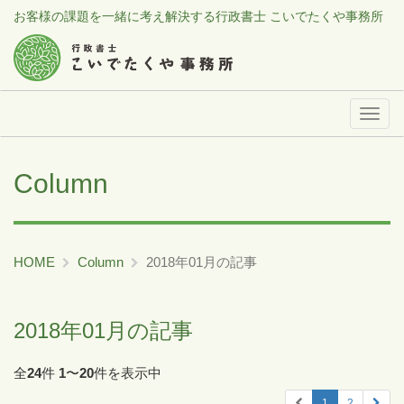
お客様の課題を一緒に考え解決する行政書士 こいでたくや事務所
メ
ニ
ュ
Column
ー
HOME
Column
2018年01月の記事
2018年01月の記事
全
24
件
1
〜
20
件を表示中
1
2