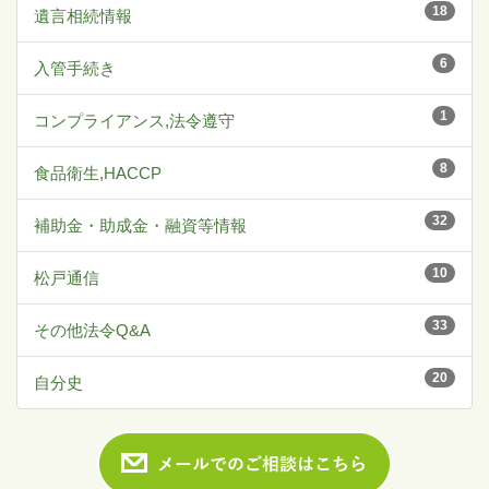
18
遺言相続情報
6
入管手続き
1
コンプライアンス,法令遵守
8
食品衛生,HACCP
32
補助金・助成金・融資等情報
10
松戸通信
33
その他法令Q&A
20
自分史