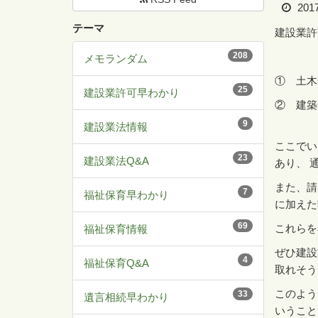
201
テーマ
建設業許
208
メモランダム
① 土木
25
建設業許可早わかり
② 建築
9
建設業法情報
ここでい
23
建設業法Q&A
あり、 
また、請
7
福祉保育早わかり
に加えた
69
これらを
福祉保育情報
ぜひ建設
4
福祉保育Q&A
取れそう
このよう
33
遺言相続早わかり
いうこと