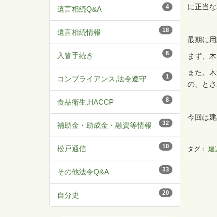
に正当な
4
遺言相続Q&A
18
遺言相続情報
最期に用
6
入管手続き
まず、木
また。木
1
コンプライアンス,法令遵守
の、とさ
8
食品衛生,HACCP
今回は建
32
補助金・助成金・融資等情報
10
松戸通信
タグ：
建
33
その他法令Q&A
20
自分史