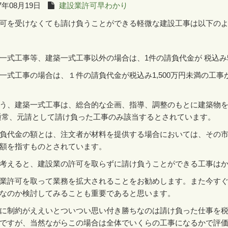
7年08月19日
建設業許可早わかり
可を受けなくても請け負うことができる軽微な建設工事は以下の
一式工事等、建築一式工事以外の場合は、
1
件の請負代金が 税込み
一式工事の場合は、１件の請負代金が税込み
1,500
万円未満の工事
う、建築一式工事は、総合的な企画、指導、調整のもとに建築物
通常、元請として請け負った工事のみ該当するとされています。
負代金の額とは、注文者が材料を提供する場合においては、その
額を指すものとされています。
考えると、建設業の許可を取らずに請け負うことができる工事は
業許可を取って業務を拡大されることをお勧めします。また今す
なのか検討してみることも重要であると思います。
に制約がええいとついつい思い付き勝ちなのは請け負った仕事を
ですが、当然ながらこの場合は全体でいくらの工事になるかで評