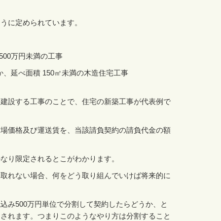
ように定められています。
500
万円未満の工事
か、延べ面積
150
㎡未満の木造住宅工事
を建設する工事のことで、住宅の新築工事が代表例で
市場価格及び運送賃を、当該請負契約の請負代金の額
かなり限定されるとこがわかります。
ぐ取れない場合、何をどう取り組んでいけば将来的に
税込み
500
万円単位で分割して契約したらどうか、と
価されます。つまりこのようなやり方は分割すること