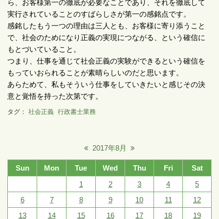
ら、お客様第一の徹底が必要なことであり、それを徹底して
実行されていることのすばらしさが第一の感銘点です。
感銘したもう一つの理由は三人とも、お客様に寄り添うこと
で、社会のためになり正義の実現につながる、という確信に
もとづいていること。
つまり、仕事を通じて社会正義の実験ができるという確信を
もっていおられることが素晴らしいのだと思います。
あらためて、私もそういう仕事をしていきたいと感じその決
意と覚悟を持った次第です。
タグ：
社会正義
行政書士業務
2017年8月
Sun
Mon
Tue
Wed
Thu
Fri
Sat
1
2
3
4
5
6
7
8
9
10
11
12
13
14
15
16
17
18
19