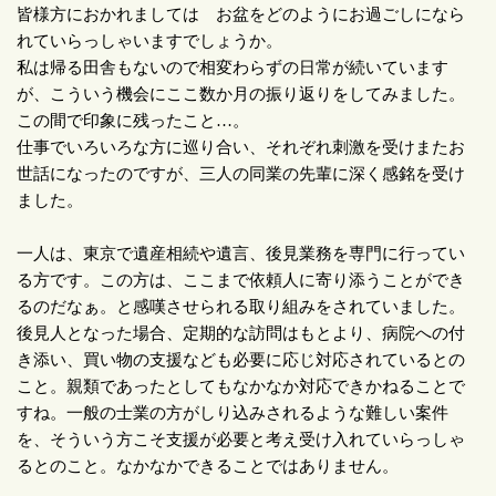
皆様方におかれましては お盆をどのようにお過ごしになら
れていらっしゃいますでしょうか。
私は帰る田舎もないので相変わらずの日常が続いています
が、こういう機会にここ数か月の振り返りをしてみました。
この間で印象に残ったこと
…
。
仕事でいろいろな方に巡り合い、それぞれ刺激を受けまたお
世話になったのですが、三人の同業の先輩に深く感銘を受け
ました。
一人は、東京で遺産相続や遺言、後見業務を専門に行ってい
る方です。この方は、ここまで依頼人に寄り添うことができ
るのだなぁ。と感嘆させられる取り組みをされていました。
後見人となった場合、定期的な訪問はもとより、病院への付
き添い、買い物の支援なども必要に応じ対応されているとの
こと。親類であったとしてもなかなか対応できかねることで
すね。一般の士業の方がしり込みされるような難しい案件
を、そういう方こそ支援が必要と考え受け入れていらっしゃ
るとのこと。なかなかできることではありません。