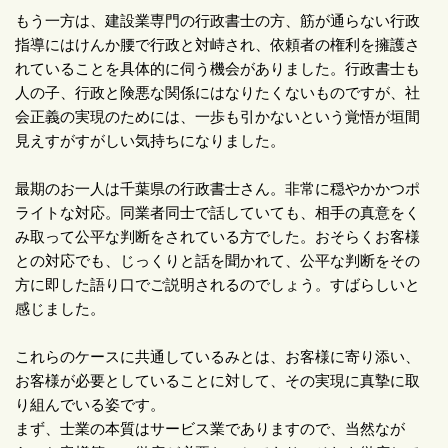
もう一方は、建設業専門の行政書士の方、筋が通らない行政
指導にはけんか腰で行政と対峙され、依頼者の権利を擁護さ
れていることを具体的に伺う機会がありました。行政書士も
人の子、行政と険悪な関係にはなりたくないものですが、社
会正義の実現のためには、一歩も引かないという覚悟が垣間
見えすがすがしい気持ちになりました。
最期のお一人は千葉県の行政書士さん。非常に穏やかかつポ
ライトな対応。同業者同士で話していても、相手の真意をく
み取って公平な判断をされている方でした。おそらくお客様
との対応でも、じっくりと話を聞かれて、公平な判断をその
方に即した語り口でご説明されるのでしょう。すばらしいと
感じました。
これらのケースに共通しているみとは、お客様に寄り添い、
お客様が必要としていることに対して、その実現に真摯に取
り組んでいる姿です。
まず、士業の本質はサービス業でありますので、当然なが