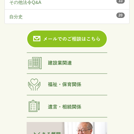
33
その他法令Q&A
20
自分史