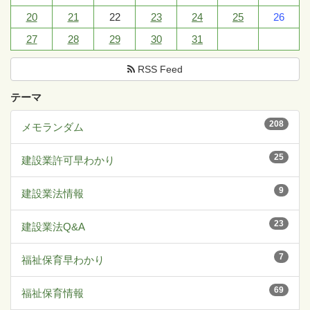
20
21
22
23
24
25
26
27
28
29
30
31
RSS Feed
テーマ
208
メモランダム
25
建設業許可早わかり
9
建設業法情報
23
建設業法Q&A
7
福祉保育早わかり
69
福祉保育情報