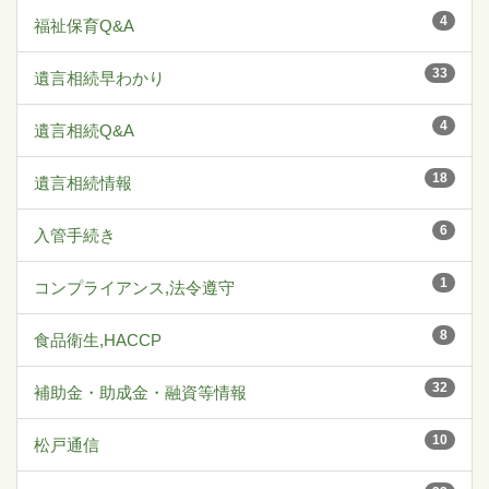
4
福祉保育Q&A
33
遺言相続早わかり
4
遺言相続Q&A
18
遺言相続情報
6
入管手続き
1
コンプライアンス,法令遵守
8
食品衛生,HACCP
32
補助金・助成金・融資等情報
10
松戸通信