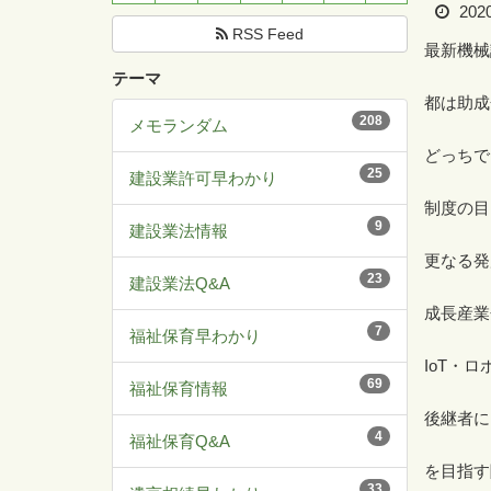
202
RSS Feed
最新機械
テーマ
都は助成
208
メモランダム
どっちで
25
建設業許可早わかり
制度の目
9
建設業法情報
更なる発
23
建設業法Q&A
成長産業
7
福祉保育早わかり
IoT
・ロ
69
福祉保育情報
後継者に
4
福祉保育Q&A
を目指す
33