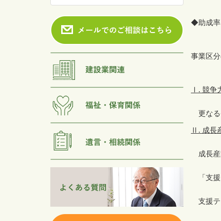
◆助成率
事業区分
Ⅰ
.
競争
更なる
Ⅱ
.
成長
成長産
「支援
支援テ