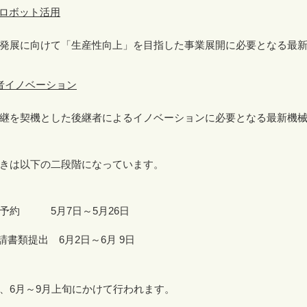
ロボット活用
発展に向けて「生産性向上」を目指した事業展開に必要となる最新
者イノベーション
継を契機とした後継者によるイノベーションに必要となる最新機械
きは以下の二段階になっています。
申請予約
5
月
7
日～
5
月
26
日
請書類提出
6
月
2
日～
6
月
9
日
、
6
月～
9
月上旬にかけて行われます。