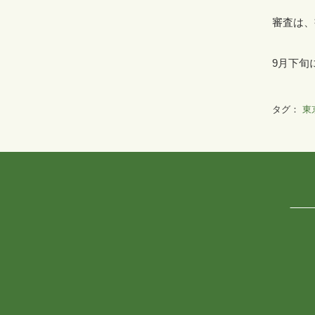
審査は、
9
月下旬
タグ：
東