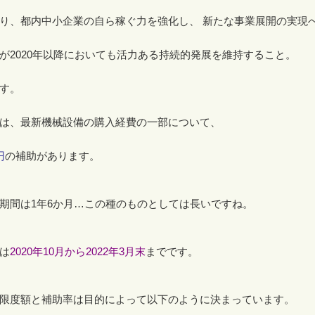
り、都内中小企業の自ら稼ぐ力を強化し、 新たな事業展開の実現
が
2020
年以降においても活力ある持続的発展を維持すること。
す。
は、最新機械設備の購入経費の一部について、
円
の補助があります。
期間は
1
年
6
か月
…
この種のものとしては長いですね。
は
2020年10月から2022年3月末
までです。
限度額と補助率は目的によって以下のように決まっています。