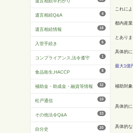
遺言相続早わかり
これによ
4
遺言相続Q&A
都内産業
18
遺言相続情報
とありま
6
入管手続き
具体的に
1
コンプライアンス,法令遵守
最大1億
8
食品衛生,HACCP
32
補助対象
補助金・助成金・融資等情報
10
松戸通信
具体的に
33
その他法令Q&A
具体的な
20
自分史