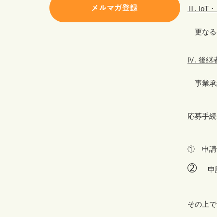
Ⅲ
. IoT
・
更なる
Ⅳ
.
後継
事業承
応募手続
① 
➁
申
その上で