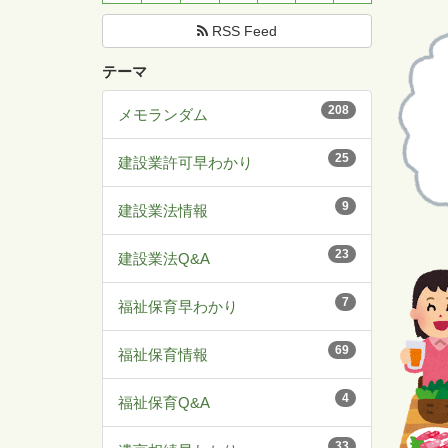
RSS Feed
テーマ
208
メモランダム
25
建設業許可早わかり
9
建設業法情報
23
建設業法Q&A
7
福祉保育早わかり
69
福祉保育情報
4
福祉保育Q&A
33