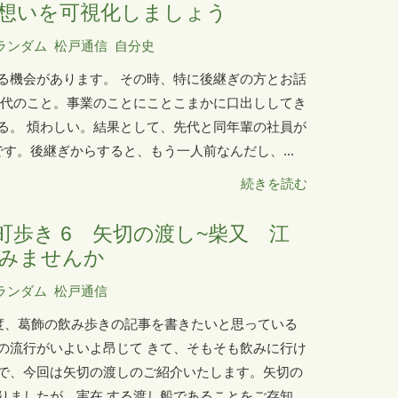
想いを可視化しましょう
ランダム
松戸通信
自分史
る機会があります。 その時、特に後継ぎの方とお話
先代のこと。事業のことにことこまかに口出ししてき
る。 煩わしい。結果として、先代と同年輩の社員が
です。後継ぎからすると、もう一人前なんだし、...
続きを読む
町歩き 6 矢切の渡し~柴又 江
みませんか
ランダム
松戸通信
一度、葛飾の飲み歩きの記事を書きたいと思っている
の流行がいよいよ昂じて きて、そもそも飲みに行け
で、今回は矢切の渡しのご紹介いたします。矢切の
ましたが、実在 する渡し船であることをご存知...