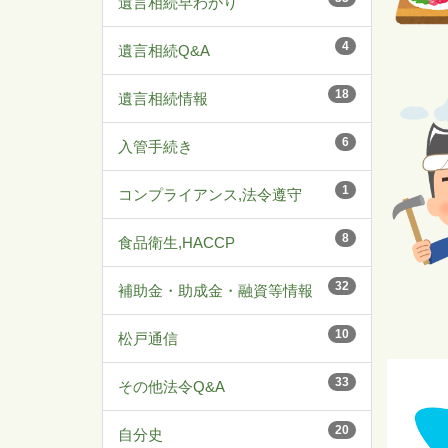
遺言相続早わかり
4
遺言相続Q&A
18
遺言相続情報
6
入管手続き
1
コンプライアンス,法令遵守
8
食品衛生,HACCP
32
補助金・助成金・融資等情報
10
松戸通信
33
その他法令Q&A
20
自分史