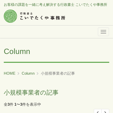
お客様の課題を一緒に考え解決する行政書士 こいでたくや事務所
メ
ニ
ュ
Column
ー
HOME
Column
小規模事業者の記事
小規模事業者の記事
全
3
件
1
〜
3
件を表示中