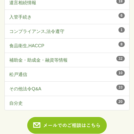
18
遺言相続情報
6
入管手続き
1
コンプライアンス,法令遵守
8
食品衛生,HACCP
32
補助金・助成金・融資等情報
10
松戸通信
33
その他法令Q&A
20
自分史