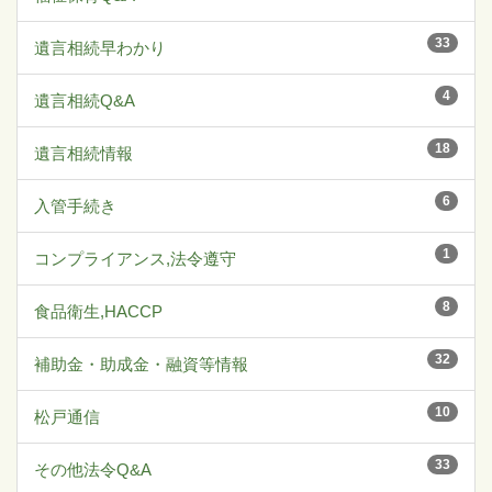
33
遺言相続早わかり
4
遺言相続Q&A
18
遺言相続情報
6
入管手続き
1
コンプライアンス,法令遵守
8
食品衛生,HACCP
32
補助金・助成金・融資等情報
10
松戸通信
33
その他法令Q&A