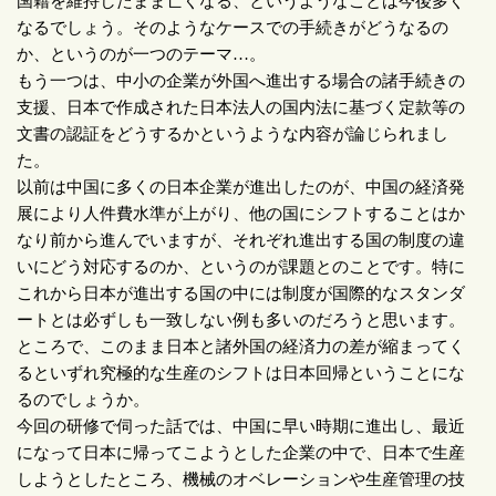
国籍を維持したまま亡くなる、というようなことは今後多く
なるでしょう。そのようなケースでの手続きがどうなるの
か、というのが一つのテーマ
…
。
もう一つは、中小の企業が外国へ進出する場合の諸手続きの
支援、日本で作成された日本法人の国内法に基づく定款等の
文書の認証をどうするかというような内容が論じられまし
た。
以前は中国に多くの日本企業が進出したのが、中国の経済発
展により人件費水準が上がり、他の国にシフトすることはか
なり前から進んでいますが、それぞれ進出する国の制度の違
いにどう対応するのか、というのが課題とのことです。特に
これから日本が進出する国の中には制度が国際的なスタンダ
ートとは必ずしも一致しない例も多いのだろうと思います。
ところで、このまま日本と諸外国の経済力の差が縮まってく
るといずれ究極的な生産のシフトは日本回帰ということにな
るのでしょうか。
今回の研修で伺った話では、中国に早い時期に進出し、最近
になって日本に帰ってこようとした企業の中で、日本で生産
しようとしたところ、機械のオベレーションや生産管理の技