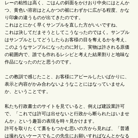
レーの粘性は高く、ごはんの斜面をかけおり中央にはとんか
つ、黄色い溶岩はとんかつの裾にわずかに広がる程度、かな
り印象の違うものが出てきたのです。
これはとにかく早くサンプルを直した方がいいですね、
これは決してだまそうとしてこうなったのではく。サンプル
はサンプルとしてどうしたらお客様の目を奪えるかを考え、
このようなサンプルになったのに対し、実物は許される原価
の範囲内で、誰でも作れるレシピと考えた結果割りと地味な
作品になったのだと思うのです。
この教訓で感じたこと、お客様にアピールしたいばかりに、
表示と内容がかみ合わないようなことにはなっていません
か、ということです。
私たち行政書士のサイトを見ていると、例えば建設業許可
で、「これでは許可は出せないと行政から断られたはいませ
んか」という趣旨の表現を時々見かけます。
許可を取りたくて藁をもつかむ思いの方から見れば、「普通
は撮れないケースでもこの先生にお願いすればなんとかなる