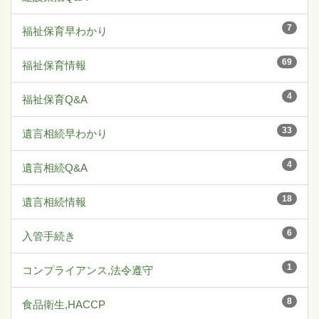
7
福祉保育早わかり
69
福祉保育情報
4
福祉保育Q&A
33
遺言相続早わかり
4
遺言相続Q&A
18
遺言相続情報
6
入管手続き
1
コンプライアンス,法令遵守
8
食品衛生,HACCP