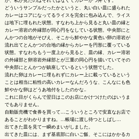
が、私が見たのはそれではなくてカレーかつ丼です。
どういうサンプルだったかというと、丸い白い皿に盛られた
カレーはコアになってるライスを完全に包み込んで、ライス
は地下に埋もれた状態。すなわち上から見ると丸い皿の縁と
カレー溶岩の外縁部が同心円をなしている状態。中央部にと
んかつの台地がそびえ、そこから鮮やかな黄色い卵の溶岩が
流れ出てとんかつの台地の縁からカレーを円形に覆っている
状態。すなわちもう一度上から見ると、皿の縁、カレー溶岩
の外縁部と卵溶岩外縁部とが三重の同心円を描いていてその
中央部にとんかつが鎮座しているという状態でした。
流れた卵はカレーに埋もれずにカレー上に載っているという
ことは相当に粘性の高いカレーなんだろうな、こんなにも色
鮮やかな卵はどうあ地付をしたのかな
..
これに目がくらんで翌日はこのお店にかけつけたのはいうま
でもありません。
自動販売機で食券を買って
…
こういうところで安直なお店で
あることがわかりますね。
…
帳場に渡し待つとしばし
…
出てきた皿を見て一瞬めまいがしました。
出てきた皿には、まず基底部に白いご飯、そこにはかかるカ