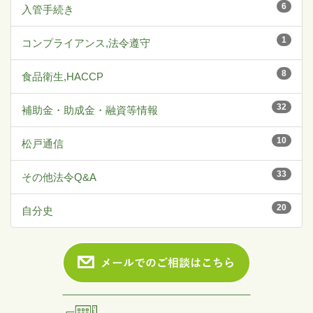
6
入管手続き
1
コンプライアンス,法令遵守
8
食品衛生,HACCP
32
補助金・助成金・融資等情報
10
松戸通信
33
その他法令Q&A
20
自分史