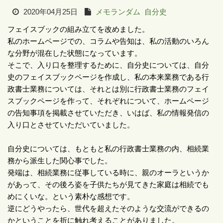
2020年04月25日
メモランダム
自分史
フェイスブックの組み立てを改めました。
私のホームページでの、コラムや告知は、私の活動のいろん
な分野が混在した状態になっています。
そこで、入り口を整理するために、自分史については、自分
史のフェイスブックページを作成し、私の本来業務である行
政書士業務については、それとは別に行政書士業務のフェイ
スブックページを作って、それぞれについて、ホームページ
の告知事項を掲載させていただき、いはば、私の情報発信の
入り口とさせていただいていました。
自分史については、もともと私の行政書士業務の内、相続業
務から派生した関心事でした。
発端は、相続業務に従事している時に、親のオーラというか
があって、その後ろ姿を子供たちが見てきた家庭は相続でも
めにくいな。という素朴な感想です。
逆にどうやったら、世代を超えたそのような交流ができるの
かということを折に触れ考えることがありました。