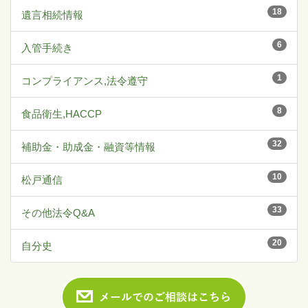
18
遺言相続情報
6
入管手続き
1
コンプライアンス,法令遵守
8
食品衛生,HACCP
32
補助金・助成金・融資等情報
10
松戸通信
33
その他法令Q&A
20
自分史