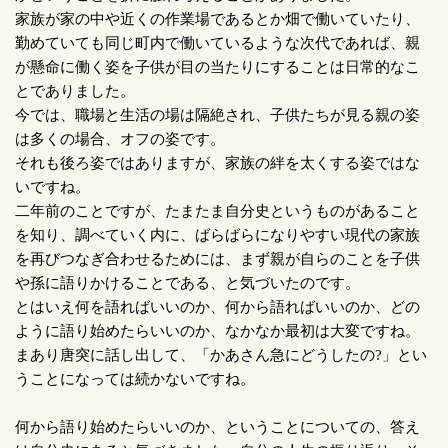
家族が家の中や近くの作業場であるとか畑で働いていたり、
勤めていても同じ町内で働いているような次代であれば、親
が懸命に働く姿を子供が目の当たりにすることは日常的なこ
とでありました。
今では、職場と生活の場は隔絶され、子供たちが見る親の姿
は多くの場合、オフの姿です。
それも後ろ姿ではありますが、家族の絆を太くする姿ではな
いですね。
二年前のことですが、たまたま自分史というものがあること
を知り、調べていく内に、ばらばらになりやすい現代の家族
を再びつなぎ合わせるためには、まず親が自らのことを子供
や孫に語りかけることである、と気づいたのです。
とはいえ何を語ればいいのか、何から語ればいいのか、どの
ように語り始めたらいいのか、なかなか最初は大変ですね。
まあり唐突に話し出して、「かあさん急にどうしたの
?
」とい
うことになっては続かないですね。
何から語り始めたらいいのか、ということについての、答え