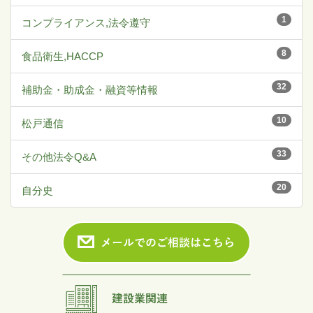
1
コンプライアンス,法令遵守
8
食品衛生,HACCP
32
補助金・助成金・融資等情報
10
松戸通信
33
その他法令Q&A
20
自分史