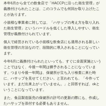
本年
6
月から全ての飲食店で「
HACCP
に沿った衛生管理」が
義務付けられたことは、このコラムでも何回か取り上げたこ
とがあります。
小規模な事業者に対しては、「ハサップの考え方を取り入れ
た衛生管理」というハードルを低くした導入しやすい、衛生
管理が義務付けられています。
個人で経営されている小規模な飲食店にも適用される新しい
衛生管理の方法なので、段階的に導入されることになってい
ます。
今年
6
月に義務付けられたといっても、すぐに全面実施という
ことではなく、今後一年間は猶予されることになっていま
す。つまり今後一年間は、保健所が立ち入り検査に来た時
に、ハサップを見せてください。と言われても、「今作って
います。まだ出来上がっていません。」と回答すれば、
ok
と
いうことになっています。
また、食品製造販売の保健所の許可の更新の際にも、作成し
たハサップを添付する必要もありません。