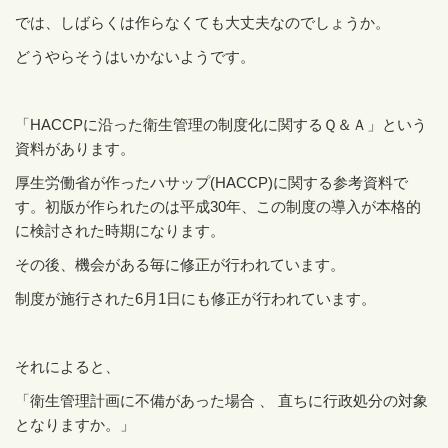
では、しばらくは作らなくても大丈夫なのでしょうか。
どうやらそうはいかないようです。
「
HACCP
に沿った衛生管理の制度化に関するＱ＆Ａ」という
資料があります。
厚生労働省が作ったハサップ
(HACCP)
に関する参考資料で
す。初版が作られたのは平成
30
年、この制度の導入が本格的
に検討された時期になります。
その後、機会がある毎に修正が行われています。
制度が施行された
6
月
1
日にも修正が行われています。
それによると、
「衛生管理計画に不備があった場合 、 直ちに行政処分の対象
となりますか。」