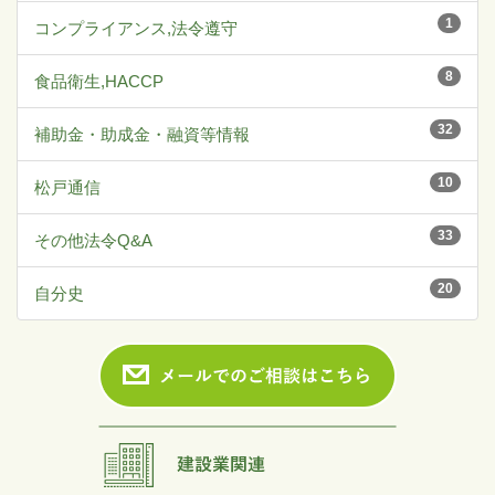
1
コンプライアンス,法令遵守
8
食品衛生,HACCP
32
補助金・助成金・融資等情報
10
松戸通信
33
その他法令Q&A
20
自分史