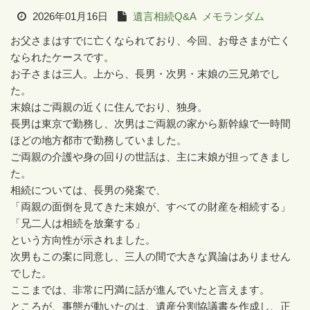
2026年01月16日
遺言相続Q&A
メモランダム
お父さまはすでに亡くなられており、今回、お母さまが亡く
なられたケースです。
お子さまは三人。上から、長男・次男・末娘の三兄弟でし
た。
末娘はご両親の近くに住んでおり、独身。
長男は東京で勤務し、次男はご両親の家から新幹線で一時間
ほどの地方都市で勤務していました。
ご両親の介護や身の回りの世話は、主に末娘が担ってきまし
た。
相続については、長男の発案で、
「両親の面倒を見てきた末娘が、すべての財産を相続する」
「兄二人は相続を放棄する」
という方向性が示されました。
次男もこの案に同意し、三人の間で大きな異論はありません
でした。
ここまでは、非常に円満に話が進んでいたと言えます。
ところが、事態が動いたのは、遺産分割協議書を作成し、正