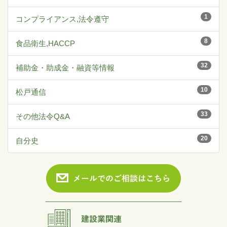
1
コンプライアンス,法令遵守
8
食品衛生,HACCP
32
補助金・助成金・融資等情報
10
松戸通信
33
その他法令Q&A
20
自分史