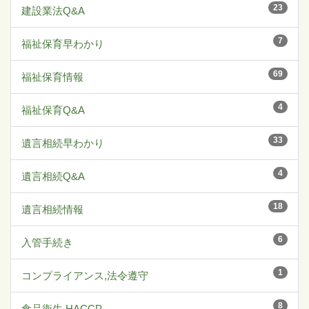
23
建設業法Q&A
7
福祉保育早わかり
69
福祉保育情報
4
福祉保育Q&A
33
遺言相続早わかり
4
遺言相続Q&A
18
遺言相続情報
6
入管手続き
1
コンプライアンス,法令遵守
8
食品衛生,HACCP