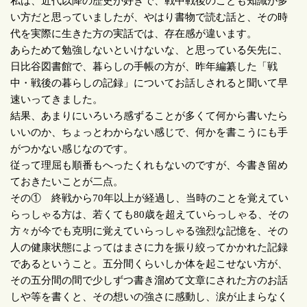
私は、近代以降の歴史が好きで、戦中戦後のことも知識が多
い方だと思っていましたが、やはり書物で読む話と、その時
代を実際に生きた方の実話では、存在感が違います。
あらためて勉強しないといけないな、と思っている矢先に、
日比谷図書館で、暮らしの手帳の方が、昨年編纂した「戦
中・戦後の暮らしの記録」についてお話しされると聞いて早
速いってきました。
結果、あまりにいろいろ感ずることが多くて何から書いたら
いいのか、ちょっとわからない感じで、何かを書こうにも手
がつかない感じなのです。
従って理屈も順番もへったくれもないのですが、今書き留め
ておきたいことが二点。
その① 終戦から
70
年以上が経過し、当時のことを覚えてい
らっしゃる方は、若くても
80
歳を超えていらっしゃる、その
方々が今でも克明に覚えていらっしゃる強烈な記憶を、その
人の健康状態によってはまさに力を振り絞ってかかれた記録
であるということ。五分間くらいしか体を起こせない方が、
その五分間の間で少しずつ書き溜めて文章にされた方のお話
しや等を書くと、その想いの強さに感動し、涙が止まらなく