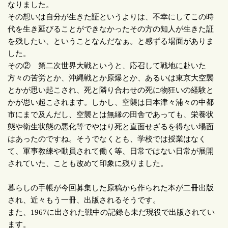
なりました。
その想いは自分が生きた証というよりは、不幸にしてこの時
代を生き延びることができなかったその方の知人が生きた証
を残したい、ということなんだなぁ。と感ずる場面がありま
した。
その② 第二次世界大戦というと、応召して戦地に赴いた
方々の苦労とか、沖縄戦とか原爆とか、あるいは東京大空襲
とかが思い起こされ、死と隣り合わせの死に物狂いの経験と
かが思い起こされます。しかし、空襲は日本津々浦々の中都
市にまで及んだし、空襲とは無縁の田舎であっても、栄養状
態や衛生状態の悪化等でやはり死と直面せざるを得ない場面
はあったのですね。そうでなくとも、学校では授業はなく
て、軍事教練や動員されて働く等、日常ではない日常が展開
されていた、ことも改めて印象に残りました。
暮らしの手帳が今回募集した原稿から作られた本が二冊出版
され、近々もう一冊、出版されるそうです。
また、
1967
に出された戦中の記録も未だ現役で出版されてい
ます。