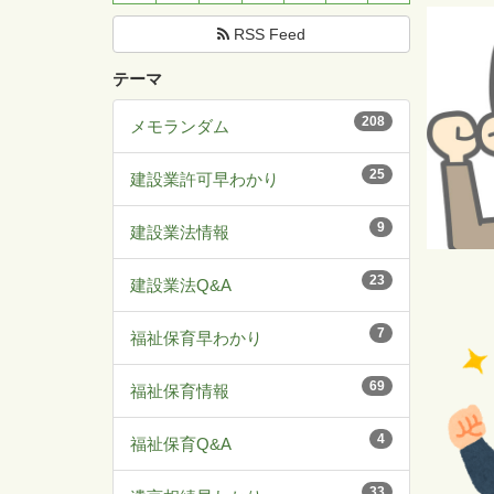
RSS Feed
テーマ
208
メモランダム
25
建設業許可早わかり
9
建設業法情報
23
建設業法Q&A
7
福祉保育早わかり
69
福祉保育情報
4
福祉保育Q&A
33