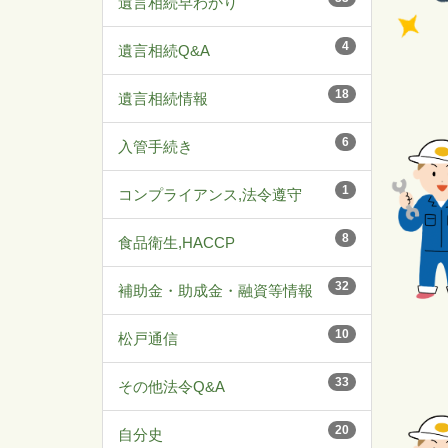
遺言相続早わかり
4
遺言相続Q&A
18
遺言相続情報
6
入管手続き
1
コンプライアンス,法令遵守
8
食品衛生,HACCP
32
補助金・助成金・融資等情報
10
松戸通信
33
その他法令Q&A
20
自分史