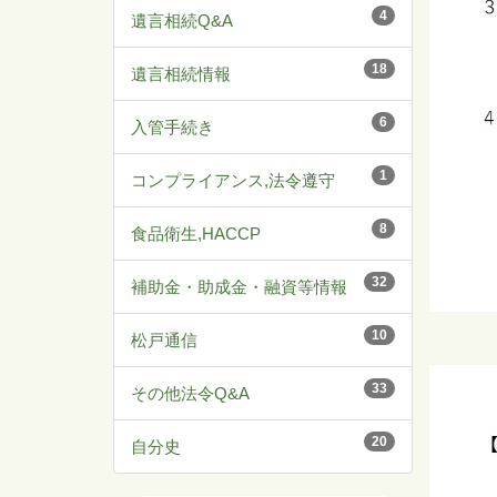
4
遺言相続Q&A
18
遺言相続情報
6
入管手続き
1
コンプライアンス,法令遵守
8
食品衛生,HACCP
32
補助金・助成金・融資等情報
10
松戸通信
33
その他法令Q&A
20
自分史