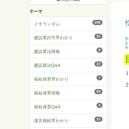
テーマ
208
メモランダム
25
建設業許可早わかり
9
建設業法情報
23
建設業法Q&A
7
福祉保育早わかり
69
福祉保育情報
4
福祉保育Q&A
33
遺言相続早わかり