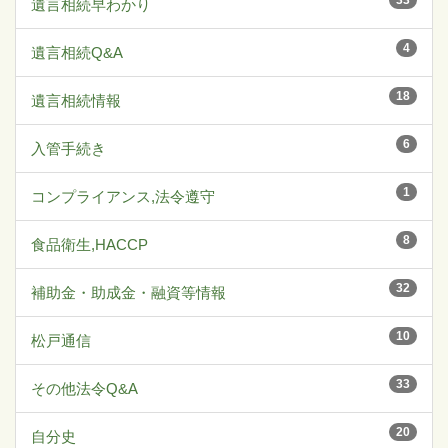
33
遺言相続早わかり
4
遺言相続Q&A
18
遺言相続情報
6
入管手続き
1
コンプライアンス,法令遵守
8
食品衛生,HACCP
32
補助金・助成金・融資等情報
10
松戸通信
33
その他法令Q&A
20
自分史