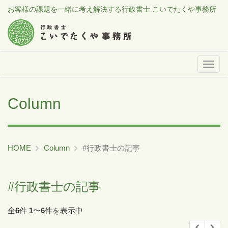
お客様の課題を一緒に考え解決する行政書士 こいでたくや事務所
メ
ニ
ュ
Column
ー
HOME
Column
#行政書士の記事
#行政書士の記事
全
6
件
1
〜
6
件を表示中