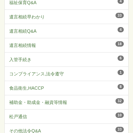
4
福祉保育Q&A
33
遺言相続早わかり
4
遺言相続Q&A
18
遺言相続情報
6
入管手続き
1
コンプライアンス,法令遵守
8
食品衛生,HACCP
32
補助金・助成金・融資等情報
10
松戸通信
33
その他法令Q&A