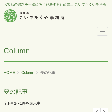
お客様の課題を一緒に考え解決する行政書士 こいでたくや事務所
メ
ニ
ュ
Column
ー
HOME
Column
夢の記事
夢の記事
全
1
件
1
〜
1
件を表示中