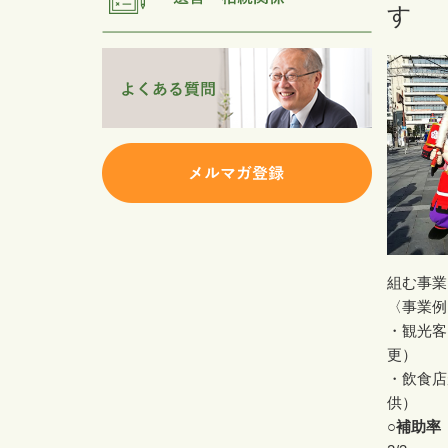
す
組む事業
〈事業例
・観光客
更）
・飲食店
供）
○補助率