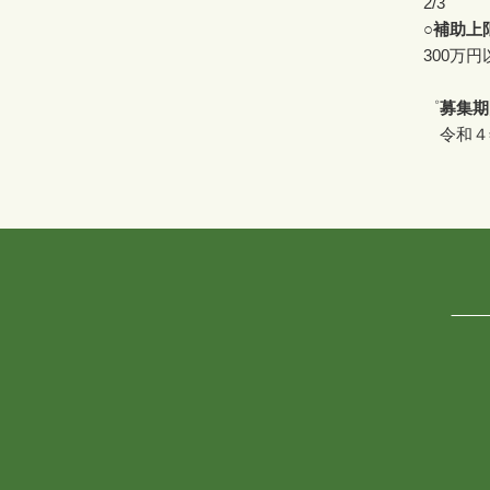
2/3
○補助上
300万
゜
募集期
令和４