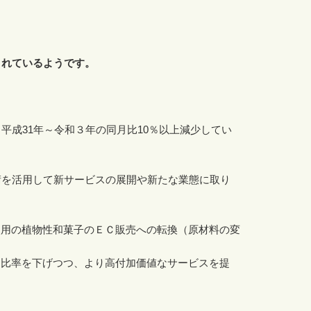
されているようです。
）
平成31年～令和３年の同月比10％以上減少してい
術を活用して新サービスの展開や新たな業態に取り
使用の植物性和菓子のＥＣ販売への転換（原材料の変
用比率を下げつつ、より高付加価値なサービスを提