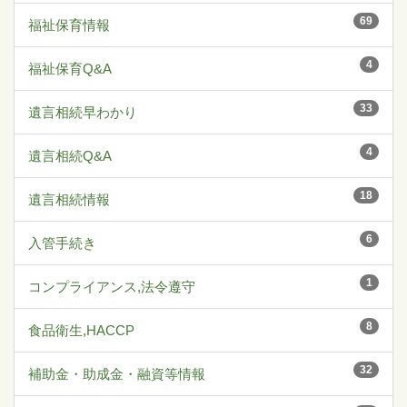
69
福祉保育情報
4
福祉保育Q&A
33
遺言相続早わかり
4
遺言相続Q&A
18
遺言相続情報
6
入管手続き
1
コンプライアンス,法令遵守
8
食品衛生,HACCP
32
補助金・助成金・融資等情報